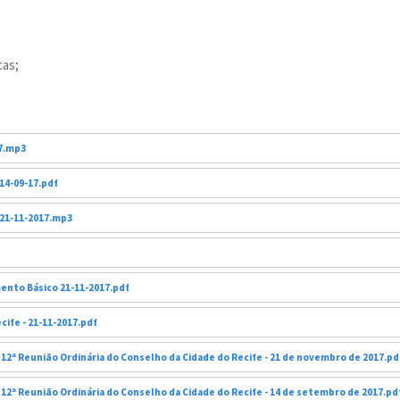
as;
17.mp3
14-09-17.pdf
 21-11-2017.mp3
nto Básico 21-11-2017.pdf
cife - 21-11-2017.pdf
12ª Reunião Ordinária do Conselho da Cidade do Recife - 21 de novembro de 2017.pd
12ª Reunião Ordinária do Conselho da Cidade do Recife - 14 de setembro de 2017.pd