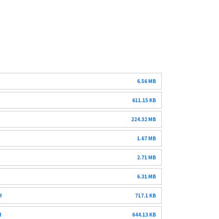
6.56 MB
611.15 KB
224.32 MB
1.67 MB
2.71 MB
6.31 MB
f
717.1 KB
f
644.13 KB