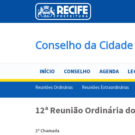
Pular
para
o
conteúdo
principal
Conselho da Cidade 
INÍCIO
CONSELHO
AGENDA
LE
Reuniões Ordinárias
Reuniões Extraordinárias
12ª Reunião Ordinária do
2ª Chamada