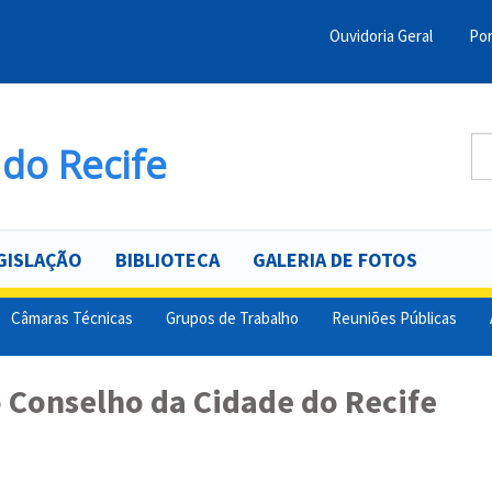
Ouvidoria Geral
Por
Menu
Barra
Topo
Bu
do Recife
PCR
B
GISLAÇÃO
BIBLIOTECA
GALERIA DE FOTOS
Câmaras Técnicas
Grupos de Trabalho
Reuniões Públicas
 Conselho da Cidade do Recife