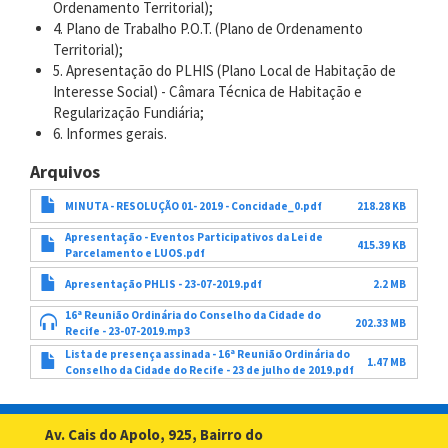
Ordenamento Territorial);
4. Plano de Trabalho P.O.T. (Plano de Ordenamento
Territorial);
5. Apresentação do PLHIS (Plano Local de Habitação de
Interesse Social) - Câmara Técnica de Habitação e
Regularização Fundiária;
6. Informes gerais.
Arquivos
MINUTA - RESOLUÇÃO 01- 2019 - Concidade_0.pdf
218.28 KB
Apresentação - Eventos Participativos da Lei de
415.39 KB
Parcelamento e LUOS.pdf
Apresentação PHLIS - 23-07-2019.pdf
2.2 MB
16ª Reunião Ordinária do Conselho da Cidade do
202.33 MB
Recife - 23-07-2019.mp3
Lista de presença assinada - 16ª Reunião Ordinária do
1.47 MB
Conselho da Cidade do Recife - 23 de julho de 2019.pdf
Av. Cais do Apolo, 925, Bairro do