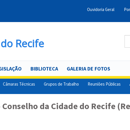
Ouvidoria Geral
Por
Menu
Barra
Topo
Bu
do Recife
PCR
B
GISLAÇÃO
BIBLIOTECA
GALERIA DE FOTOS
Câmaras Técnicas
Grupos de Trabalho
Reuniões Públicas
 Conselho da Cidade do Recife (R