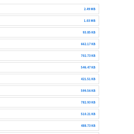
2.49 MB
1.03 MB
93.85 KB
662.17 KB
702.73 KB
546.47 KB
421.51 KB
599.56 KB
782.93 KB
510.21 KB
488.73 KB