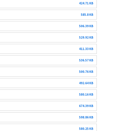
424.71 KB
585.8 KB
506.39 KB
529.92 KB
411.33 KB
536.57 KB
500.76 KB
492.64 KB
580.16 KB
674.39 KB
598.86 KB
580.25 KB