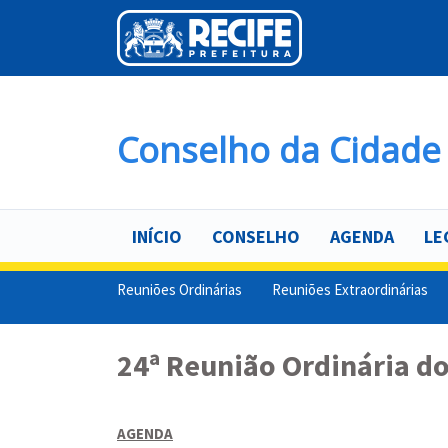
Pular
para
o
conteúdo
principal
Conselho da Cidade 
INÍCIO
CONSELHO
AGENDA
LE
Reuniões Ordinárias
Reuniões Extraordinárias
24ª Reunião Ordinária do
AGENDA