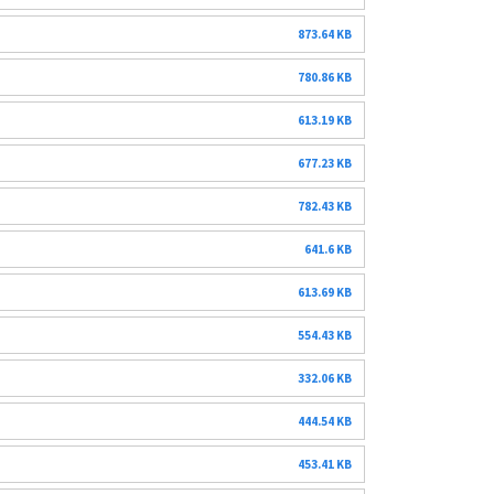
873.64 KB
780.86 KB
613.19 KB
677.23 KB
782.43 KB
641.6 KB
613.69 KB
554.43 KB
332.06 KB
444.54 KB
453.41 KB