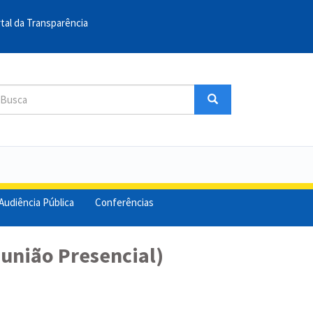
tal da Transparência
sca
Busca
uscar
Audiência Pública
Conferências
eunião Presencial)