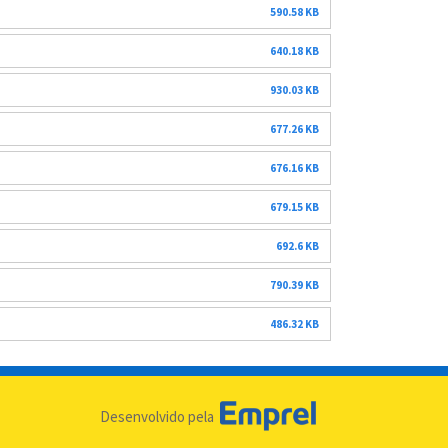
590.58 KB
640.18 KB
930.03 KB
677.26 KB
676.16 KB
679.15 KB
692.6 KB
790.39 KB
486.32 KB
Desenvolvido pela