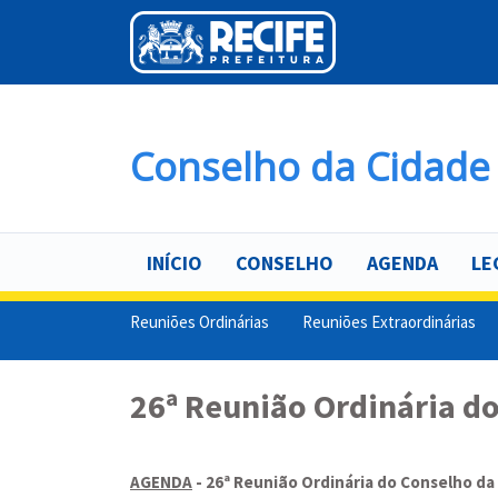
Pular
para
o
conteúdo
principal
Conselho da Cidade 
INÍCIO
CONSELHO
AGENDA
LE
Reuniões Ordinárias
Reuniões Extraordinárias
26ª Reunião Ordinária do
AGENDA
- 26ª Reunião Ordinária do Conselho da