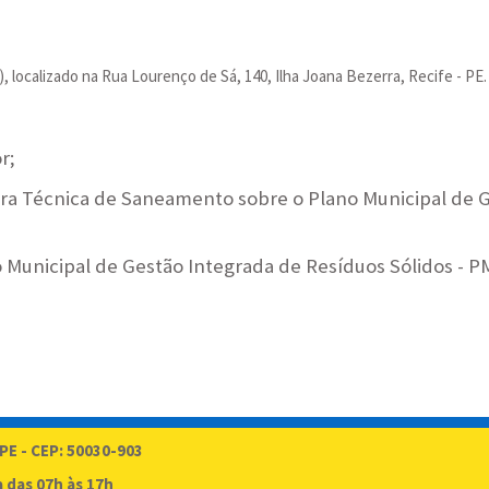
alizado na Rua Lourenço de Sá, 140, Ilha Joana Bezerra, Recife - PE.
or;
ra Técnica de Saneamento sobre o Plano Municipal de Ge
o Municipal de Gestão Integrada de Resíduos Sólidos - P
 PE - CEP: 50030-903
a das 07h às 17h