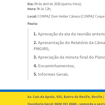
Dia:
09 de abril de 2026 (quinta-feira);
Hora:
9h às 12h;
Local:
COMPAZ Dom Helder Câmara (COMPAZ Coque), loc
Pauta:
1.
Aprovação da ata da reunião anteri
2.
Apresentação do Relatório da Câma
PMGIRS;
3.
Apreciação da minuta final do Plan
4.
Encaminhamentos;
5.
Informes Gerais.
Av. Cais do Apolo, 925, Bairro do Recife, Recife /
Ouvidoria Geral: 0800 281 0040 - segunda a sext