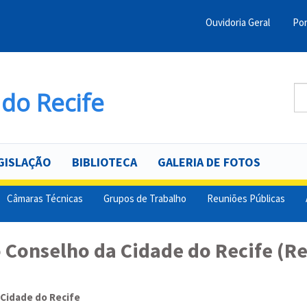
Ouvidoria Geral
Por
Menu
Barra
Topo
Bu
do Recife
PCR
B
GISLAÇÃO
BIBLIOTECA
GALERIA DE FOTOS
Câmaras Técnicas
Grupos de Trabalho
Reuniões Públicas
 Conselho da Cidade do Recife (R
 Cidade do Recife