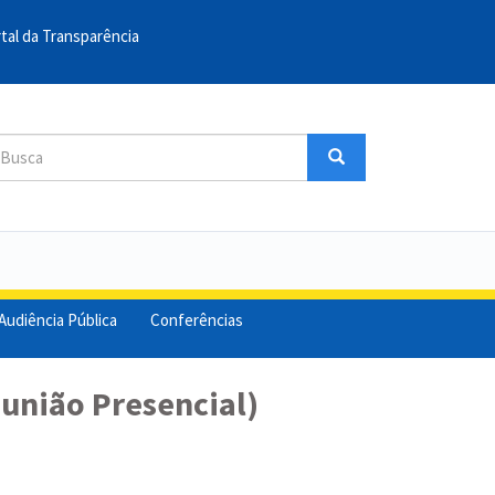
tal da Transparência
sca
Busca
uscar
Audiência Pública
Conferências
eunião Presencial)