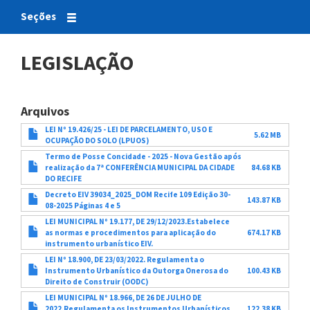
Seções
LEGISLAÇÃO
Arquivos
LEI Nº 19.426/25 - LEI DE PARCELAMENTO, USO E
5.62 MB
OCUPAÇÃO DO SOLO (LPUOS)
Termo de Posse Concidade - 2025 - Nova Gestão após
realização da 7ª CONFERÊNCIA MUNICIPAL DA CIDADE
84.68 KB
DO RECIFE
Decreto EIV 39034_2025_DOM Recife 109 Edição 30-
143.87 KB
08-2025 Páginas 4 e 5
LEI MUNICIPAL Nº 19.177, DE 29/12/2023.Estabelece
as normas e procedimentos para aplicação do
674.17 KB
instrumento urbanístico EIV.
LEI Nº 18.900, DE 23/03/2022. Regulamenta o
Instrumento Urbanístico da Outorga Onerosa do
100.43 KB
Direito de Construir (OODC)
LEI MUNICIPAL Nº 18.966, DE 26 DE JULHO DE
2022.Regulamenta os Instrumentos Urbanísticos
122.38 KB