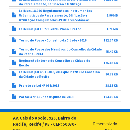
do Parcelamento, Edificação e Utilizaçã
Lei Mun. 18.966-Regulamenta os Instrumentos
Urbanísticos do Parcelamento, Edificação e
2.96 MB
Utilização Compulsórios-PEUC e Sucedâneos
Lei Municipal 18.770-2020 - Plano Diretor
1.71 MB
Termo de Posse - Conselho da Cidade - 2016
182.34 KB
Termo de Posse dos Membros do Conselho da Cidade
45.49 KB
do Recife - 2014
Regimento Interno do Conselho da Cidade do
176.43 KB
Recife
Lei Municipal nº. 18.013/2014 que institui o Conselho
80.79 KB
da Cidade do Recife
Projeto de Lei Nº 066/2013
38.13 KB
Portaria Nº 1867 de 05 julho de 2013
104.08 KB
Av. Cais do Apolo, 925, Bairro do
Desenvolvido
Recife, Recife / PE - CEP: 50030-
pela