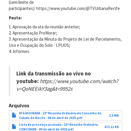
(sem limite de
participantes): https://www.youtube.com/@TVUrbanaRecife
Pauta:
1. Aprovação da ata da reunião anterior;
2. Apresentação ProMorar;
3. Apresentação da Minuta do Projeto de Lei de Parcelamento,
Uso e Ocupação do Solo - LPUOS;
4. Informes.
Link da transmissão ao vivo no
youtube:
https://www.youtube.com/watch?
v=QoNEEikY3ag&t=9952s
Arquivos
ATA ASSINADA - 23ª Reunião Ordinária do Conselho da
2.5 MB
Cidade do Recife - 09 de abril de 2025.pdf
Lista de presença assinada - 23ª Reunião Ordinária
672.11 KB
CONCIDADE - 09 de abril de 2025.pdf