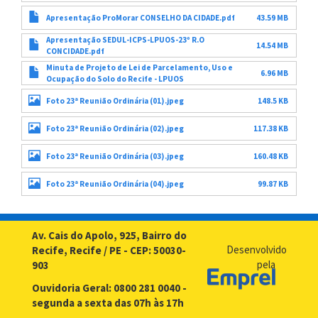
Apresentação ProMorar CONSELHO DA CIDADE.pdf
43.59 MB
Apresentação SEDUL-ICPS-LPUOS-23º R.O
14.54 MB
CONCIDADE.pdf
Minuta de Projeto de Lei de Parcelamento, Uso e
6.96 MB
Ocupação do Solo do Recife - LPUOS
Foto 23ª Reunião Ordinária (01).jpeg
148.5 KB
Foto 23ª Reunião Ordinária (02).jpeg
117.38 KB
Foto 23ª Reunião Ordinária (03).jpeg
160.48 KB
Foto 23ª Reunião Ordinária (04).jpeg
99.87 KB
Av. Cais do Apolo, 925, Bairro do
Desenvolvido
Recife, Recife / PE - CEP: 50030-
pela
903
Ouvidoria Geral: 0800 281 0040 -
segunda a sexta das 07h às 17h