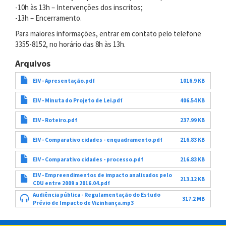
-10h às 13h – Intervenções dos inscritos;
-13h – Encerramento.
Para maiores informações, entrar em contato pelo telefone
3355-8152, no horário das 8h às 13h.
Arquivos
EIV - Apresentação.pdf
1016.9 KB
EIV - Minuta do Projeto de Lei.pdf
406.54 KB
EIV - Roteiro.pdf
237.99 KB
EIV - Comparativo cidades - enquadramento.pdf
216.83 KB
EIV - Comparativo cidades - processo.pdf
216.83 KB
EIV - Empreendimentos de impacto analisados pelo
213.12 KB
CDU entre 2009 a 2016.04.pdf
Audiência pública - Regulamentação do Estudo
317.2 MB
Prévio de Impacto de Vizinhança.mp3