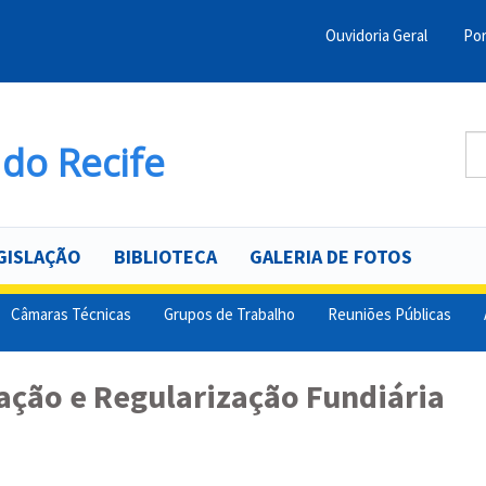
Ouvidoria Geral
Por
Menu
Barra
Topo
Bu
do Recife
PCR
B
GISLAÇÃO
BIBLIOTECA
GALERIA DE FOTOS
Câmaras Técnicas
Grupos de Trabalho
Reuniões Públicas
ação e Regularização Fundiária