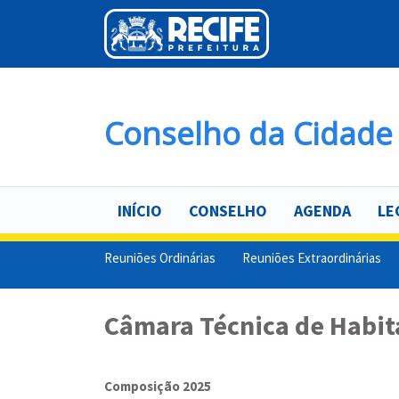
Pular
para
o
conteúdo
principal
Conselho da Cidade 
INÍCIO
CONSELHO
AGENDA
LE
Reuniões Ordinárias
Reuniões Extraordinárias
Câmara Técnica de Habit
Composição 2025